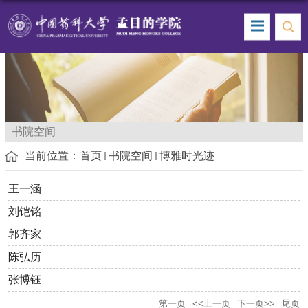
书院空间
当前位置：
首页
书院空间
博雅时光迹
王一涵
刘铠铭
郭齐家
陈弘历
张博钰
第一页
<<上一页
下一页>>
尾页